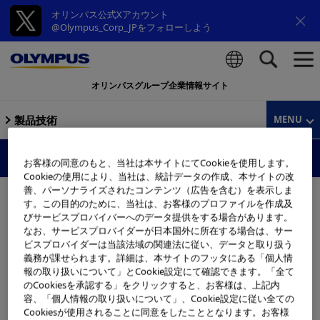
オリンパス公式Xアカウント
@Olympus_Corp_JPをフォローしよう
オリンパスグループ企業情報サイト
検索
製品技術
MENU
製品技術
お客様の同意のもと、当社は本サイトにてCookieを使用します。
Cookieの使用により、当社は、統計データの作成、本サイトの改
善、パーソナライズされたコンテンツ（広告を含む）を表示しま
す。この目的のために、当社は、お客様のプロファイルを作成及
びサービスプロバイバーへのデータ提供をする場合があります。
なお、サービスプロバイダーが日本国外に所在する場合は、サー
ビスプロバイダーは当該法域の関連法に従い、データと取り扱う
義務が課せられます。詳細は、本サイトのフッタにある「個人情
報の取り扱いについて」とCookie設定にて確認できます。「全て
のCookiesを承認する」をクリックすると、お客様は、上記内
容、「個人情報の取り扱いについて」、Cookie設定に従い全ての
Cookiesが使用されることに同意をしたこととなります。お客様