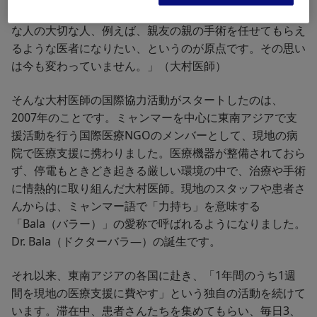
を治す外科医になることを決意します。「僕にとって大切
な人の大切な人、例えば、親友の親の手術を任せてもらえ
るような医者になりたい、というのが原点です。その思い
は今も変わっていません。」（大村医師）
そんな大村医師の国際協力活動がスタートしたのは、
2007年のことです。ミャンマーを中心に東南アジアで支
援活動を行う国際医療NGOのメンバーとして、現地の病
院で医療支援に携わりました。医療機器が整備されておら
ず、停電もときどき起きる厳しい環境の中で、治療や手術
に情熱的に取り組んだ大村医師。現地のスタッフや患者さ
んからは、ミャンマー語で「力持ち」を意味する
「Bala（バラー）」の愛称で呼ばれるようになりました。
Dr. Bala（ドクターバラ―）の誕生です。
それ以来、東南アジアの各国に赴き、「1年間のうち1週
間を現地の医療支援に費やす」という独自の活動を続けて
います。滞在中、患者さんたちを集めてもらい、毎日3、