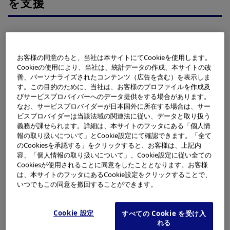
を支援
お客様の同意のもと、当社は本サイトにてCookieを使用します。
Cookieの使用により、当社は、統計データの作成、本サイトの改
善、パーソナライズされたコンテンツ（広告を含む）を表示しま
す。この目的のために、当社は、お客様のプロファイルを作成及
びサービスプロバイバーへのデータ提供をする場合があります。
なお、サービスプロバイダーが日本国外に所在する場合は、サー
ビスプロバイダーは当該法域の関連法に従い、データと取り扱う
義務が課せられます。詳細は、本サイトのフッタにある「個人情
報の取り扱いについて」とCookie設定にて確認できます。「全て
のCookiesを承認する」をクリックすると、お客様は、上記内
容、「個人情報の取り扱いについて」、Cookie設定に従い全ての
Cookiesが使用されることに同意をしたこととなります。お客様
は、本サイトのフッタにあるCookie設定をクリックすることで、
いつでもこの同意を撤回することができます。
医師の父親と薬剤師の母親のもとで育ち、自然と医療の道
Cookie 設定
を志すことになった大村医師。当初は終末期医療に関心が
すべての Cookie を受け入
れる
あったそうですが、さまざまな医師の話を聞く中で、がん