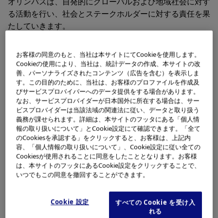
オリンパスは、自発的にグローバルおよび地域社会に対す
る活動を行い、社会とステークホルダーに対する責任を果
たしていきます。
お客様の同意のもと、当社は本サイトにてCookieを使用します。
1.重点とする領域と活動
Cookieの使用により、当社は、統計データの作成、本サイトの改
善、パーソナライズされたコンテンツ（広告を含む）を表示しま
す。この目的のために、当社は、お客様のプロファイルを作成及
びサービスプロバイバーへのデータ提供をする場合があります。
企業市民活動（慈善寄付や助成を含む）は、「医療・健
なお、サービスプロバイダーが日本国外に所在する場合は、サー
康」、「科学・技術」を重点領域とし、グローバル及び地
ビスプロバイダーは当該法域の関連法に従い、データと取り扱う
域社会に対して実施されます。また、これらの重点領域に
義務が課せられます。詳細は、本サイトのフッタにある「個人情
加え、貧困や飢餓の低減などの人道的な慈善活動や、大規
報の取り扱いについて」とCookie設定にて確認できます。「全て
のCookiesを承認する」をクリックすると、お客様は、上記内
模災害発生時の緊急支援活動、企業の社会的責任に基づく
容、「個人情報の取り扱いについて」、Cookie設定に従い全ての
地域社会への貢献活動にも取り組みます。実施に際して
Cookiesが使用されることに同意をしたこととなります。お客様
は、社会的に公正で、かつ倫理規範を満たすよう配慮しま
は、本サイトのフッタにあるCookie設定をクリックすることで、
いつでもこの同意を撤回することができます。
す。
Cookie 設定
すべての Cookie を受け入
れる
2.活動の考え方