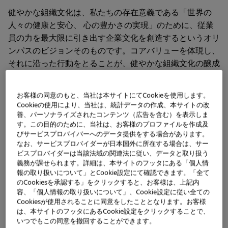
健やかな組織文化は、私たちの存在意義である「世界の
⼈々の健康と安⼼、 ⼼の豊かさの実現」のために、従業
員の⼒を最⼤限に引き出す企業文化を創造するというオリ
ンパスのビジョンそのものです。コアバリューを体現し、
それに沿った⾏動をとることが、健やかな組織文化の醸成
の⼟台となります。さらに、「学びと成⻑」、「オーセン
ティック・リーダーシップ」、「インクルージョン」、
お客様の同意のもと、当社は本サイトにてCookieを使用します。
「賞賛・奨励」、「活気ある職場」の5つの要素を通し
Cookieの使用により、当社は、統計データの作成、本サイトの改
て、あるべき企業文化を⽬指します。
善、パーソナライズされたコンテンツ（広告を含む）を表示しま
す。この目的のために、当社は、お客様のプロファイルを作成及
びサービスプロバイバーへのデータ提供をする場合があります。
企業文化を醸成し、私たちの存在意義を実現するために
なお、サービスプロバイダーが日本国外に所在する場合は、サー
は、”people-centric”（お客さまや患者さんのことと同様
ビスプロバイダーは当該法域の関連法に従い、データと取り扱う
義務が課せられます。詳細は、本サイトのフッタにある「個人情
に、従業員⼀⼈ひとりのことを第⼀に考える）の視点に⽴
報の取り扱いについて」とCookie設定にて確認できます。「全て
ち、世界中のお客さまや患者さんに、より良いサービスや
のCookiesを承認する」をクリックすると、お客様は、上記内
価値を提供できる組織運営を実践していくことが、何より
容、「個人情報の取り扱いについて」、Cookie設定に従い全ての
も重要と考えています。
Cookiesが使用されることに同意をしたこととなります。お客様
は、本サイトのフッタにあるCookie設定をクリックすることで、
いつでもこの同意を撤回することができます。