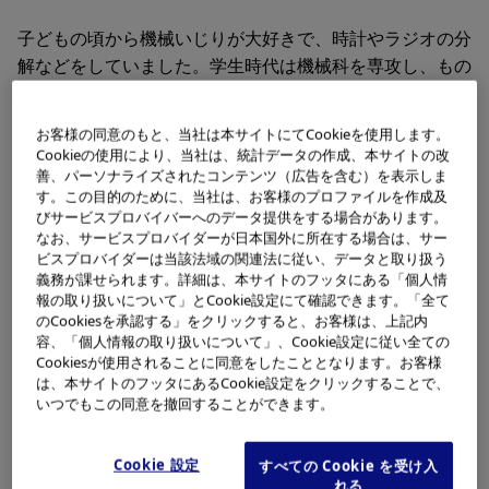
子どもの頃から機械いじりが大好きで、時計やラジオの分
解などをしていました。学生時代は機械科を専攻し、もの
づくりに携わる企業で働きたいと思っていました。私の実
家は長野県にあり、実は通学路の途中にカメラを製造して
お客様の同意のもと、当社は本サイトにてCookieを使用します。
いるオリンパスの工場があったので、小さなころから馴染
Cookieの使用により、当社は、統計データの作成、本サイトの改
みのあったこともオリンパスへの入社の理由の一つになり
善、パーソナライズされたコンテンツ（広告を含む）を表示しま
す。この目的のために、当社は、お客様のプロファイルを作成及
ました。
びサービスプロバイバーへのデータ提供をする場合があります。
※
カメラ、ICレコーダー、双眼鏡は、オリンパス(株)が所有・管
なお、サービスプロバイダーが日本国外に所在する場合は、サー
ビスプロバイダーは当該法域の関連法に従い、データと取り扱う
理する製品ではなくなりました。2021年1月以降、OMデジタ
義務が課せられます。詳細は、本サイトのフッタにある「個人情
ルソリューションズ(株)に移管され、販売されております。
報の取り扱いについて」とCookie設定にて確認できます。「全て
のCookiesを承認する」をクリックすると、お客様は、上記内
容、「個人情報の取り扱いについて」、Cookie設定に従い全ての
Cookiesが使用されることに同意をしたこととなります。お客様
は、本サイトのフッタにあるCookie設定をクリックすることで、
Q: オリンパスでは具体的にどのよう
いつでもこの同意を撤回することができます。
な仕事をしていますか？ またどんな
時にやりがいを感じますか？
Cookie 設定
すべての Cookie を受け入
れる