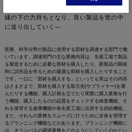
縁の下の力持ちとなり、良い製品を世の中
に送り出していく―
医療、科学分野の製品に使用する部材を調達する部門で働
いています。調達部門の主な業務内容は、生産工場で製品
を製造するために必要な部材を購入したり、新製品の開発
時に試作品を作るための最適な部材を購入したりすること
です。一口に「部材を購入する」といっても実はその内容
はさまざまで、部材を購入する取引先(サプライヤー)を選
んだりする機能、購入計画を立てたり実際に購入業務を行
う機能、購入したものの品質をチェックする検査機能、そ
れを保管する倉庫機能や各生産工場に出荷する供給機能、
また、それらの業務をスムーズに行うために全体を管理す
るプランニング機能などがあります。プランニング機能に
は、オリンパスの調達業務をどのようにしていくのかとい