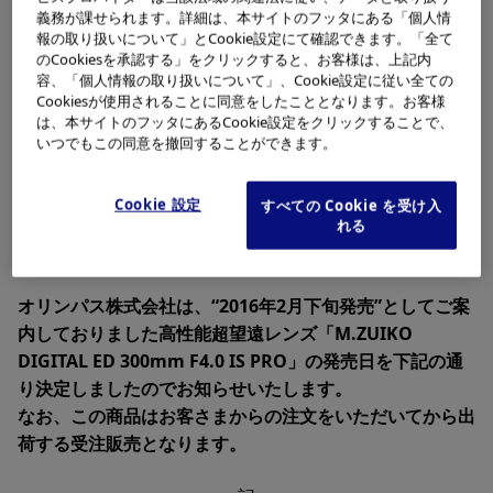
義務が課せられます。詳細は、本サイトのフッタにある「個人情
報の取り扱いについて」とCookie設定にて確認できます。「全て
のCookiesを承認する」をクリックすると、お客様は、上記内
容、「個人情報の取り扱いについて」、Cookie設定に従い全ての
Cookiesが使用されることに同意をしたこととなります。お客様
は、本サイトのフッタにあるCookie設定をクリックすることで、
いつでもこの同意を撤回することができます。
「M.ZUIKO DIGITAL ED 300mm F4.0 IS PRO」
Cookie 設定
すべての Cookie を受け入
（内蔵レンズフード収納時）
れる
オリンパス株式会社は、“2016年2月下旬発売”としてご案
内しておりました高性能超望遠レンズ「M.ZUIKO
DIGITAL ED 300mm F4.0 IS PRO」の発売日を下記の通
り決定しましたのでお知らせいたします。
なお、この商品はお客さまからの注文をいただいてから出
荷する受注販売となります。