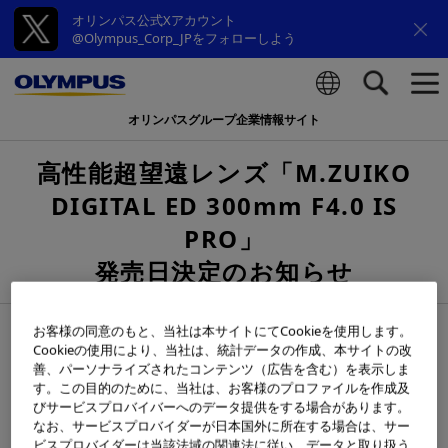
オリンパス公式Xアカウント
@Olympus_Corp_JPをフォローしよう
オリンパスグループ企業情報サイト
検索
高性能超望遠レンズ「M.ZUIKO
DIGITAL ED 300mm F4.0 IS
PRO」
発売日決定のお知らせ
2016年02月17日
お客様の同意のもと、当社は本サイトにてCookieを使用します。
Cookieの使用により、当社は、統計データの作成、本サイトの改
善、パーソナライズされたコンテンツ（広告を含む）を表示しま
す。この目的のために、当社は、お客様のプロファイルを作成及
びサービスプロバイバーへのデータ提供をする場合があります。
なお、サービスプロバイダーが日本国外に所在する場合は、サー
ビスプロバイダーは当該法域の関連法に従い、データと取り扱う