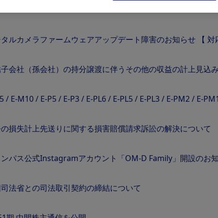
ジタルカメラファームウェアアップデート障害のお知らせ 【 対
結子会社（孫会社）の持分譲渡に伴うその他の収益の計上見込
5 / E-M10 / E-P5 / E-P3 / E-PL6 / E-PL5 / E-PL3 / E
去の損失計上先送りに関する損害賠償請求訴訟の解決について
ンパス公式Instagramアカウント「OM-D Family」開設のお
国司法省との司法取引契約の締結について
51期 中間株主通信を公開