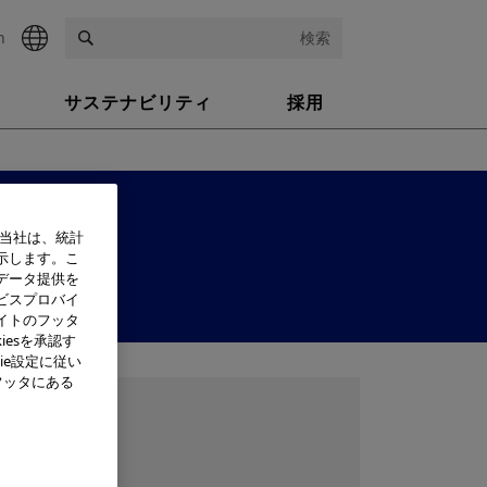
h
検索
サステナビリティ
採用
、当社は、統計
示します。こ
データ提供を
ビスプロバイ
イトのフッタ
iesを承認す
ie設定に従い
フッタにある