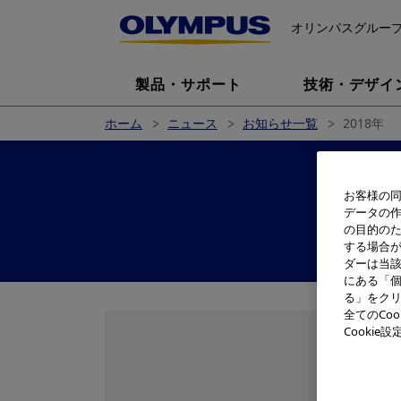
オリンパスグルー
製品・サポート
技術・デザイ
ホーム
ニュース
お知らせ一覧
2018年
お客様の同
データの
の目的の
する場合
ダーは当
にある「個
る」をクリ
全てのCo
Cooki