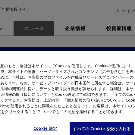
プ企業情報サイト
Englis
ン
ニュース
企業情報
投資家情報
お知らせ一覧
意のもと、当社は本サイトにてCookieを使用します。Cookieの使用により
作成、本サイトの改善、パーソナライズされたコンテンツ（広告を含む）を表
2018年
ために、当社は、お客様のプロファイルを作成及びサービスプロバイバーへの
があります。なお、サービスプロバイダーが日本国外に所在する場合は、サー
該法域の関連法に従い、データと取り扱う義務が課せられます。詳細は、本サ
人情報の取り扱いについて」とCookie設定にて確認できます。「全てのCook
ックすると、お客様は、上記内容、「個人情報の取り扱いについて」、Cook
okiesが使用されることに同意をしたこととなります。お客様は、本サイトの
e設定をクリックすることで、いつでもこの同意を撤回することができます。
表示
Cookie 設定
すべての Cookie を受け入れる