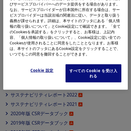
毎年9月時点の当社サステナビリティページの情報をPDF
びサービスプロバイバーへのデータ提供をする場合があります。
化して「サステナビリティレポート」として発行します。
なお、サービスプロバイダーが日本国外に所在する場合は、サー
なお、サステナビリティページ内の情報は随時更新しま
ビスプロバイダーは当該法域の関連法に従い、データと取り扱う
義務が課せられます。詳細は、本サイトのフッタにある「個人情
す。
報の取り扱いについて」とCookie設定にて確認できます。「全て
のCookiesを承認する」をクリックすると、お客様は、上記内
サステナビリティレポート2025
容、「個人情報の取り扱いについて」、Cookie設定に従い全ての
Cookiesが使用されることに同意をしたこととなります。お客様
は、本サイトのフッタにあるCookie設定をクリックすることで、
いつでもこの同意を撤回することができます。
バックナンバー
Cookie 設定
すべての Cookie を受け入
サステナビリティレポート2024
れる
サステナビリティレポート2023
サステナビリティレポート2022
サステナビリティレポート2021
2020年版 CSRデータブック
2019年版 CSRデータブック