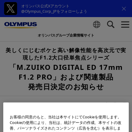
オリンパス公式Xアカウント
@Olympus_Corp_JPをフォローしよう
オリンパスグループ企業情報サイト
検索
美しくにじむボケと高い解像性能を高次元で実
現したF1.2大口径単焦点シリーズ
「M.ZUIKO DIGITAL ED 17mm
F1.2 PRO」および関連製品
発売日決定のお知らせ
2018年1月12日
お客様の同意のもと、当社は本サイトにてCookieを使用します。
Cookieの使用により、当社は、統計データの作成、本サイトの改
善、パーソナライズされたコンテンツ（広告を含む）を表示しま