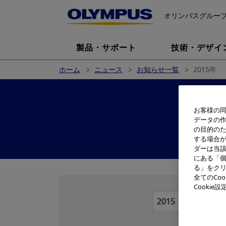
オリンパスグルー
製品・サポート
技術・デザイ
ホーム
ニュース
お知らせ一覧
2015年
お客様の同
データの
の目的の
する場合
ダーは当
にある「個
る」をクリ
全てのCo
Cooki