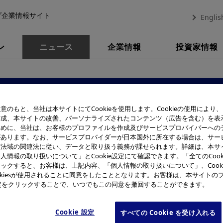
プ企業情報サイト
Englis
ン
ニュース
企業情報
投資家情報
お知らせ一覧
意のもと、当社は本サイトにてCookieを使用します。Cookieの使用により
作成、本サイトの改善、パーソナライズされたコンテンツ（広告を含む）を表
2015年
ために、当社は、お客様のプロファイルを作成及びサービスプロバイバーへの
があります。なお、サービスプロバイダーが日本国外に所在する場合は、サー
該法域の関連法に従い、データと取り扱う義務が課せられます。詳細は、本サ
人情報の取り扱いについて」とCookie設定にて確認できます。「全てのCook
ックすると、お客様は、上記内容、「個人情報の取り扱いについて」、Cook
okiesが使用されることに同意をしたこととなります。お客様は、本サイトの
e設定をクリックすることで、いつでもこの同意を撤回することができます。
Cookie 設定
すべての Cookie を受け入れる