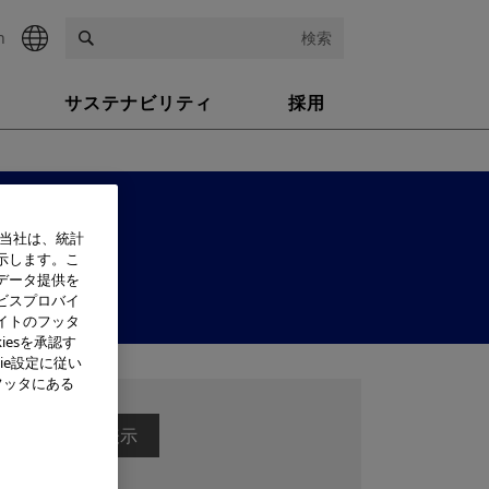
h
検索
サステナビリティ
採用
、当社は、統計
示します。こ
データ提供を
ビスプロバイ
イトのフッタ
iesを承認す
ie設定に従い
フッタにある
表示