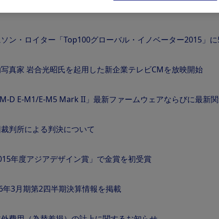
ソン・ロイター「Top100グローバル・イノベーター2015」
物写真家 岩合光昭氏を起用した新企業テレビCMを放映開始
M-D E-M1/E-M5 Mark II」最新ファームウェアならび
国裁判所による判決について
015年度アジアデザイン賞」で金賞を初受賞
16年3月期第2四半期決算情報を掲載
業外費用（為替差損）の計上に関するお知らせ