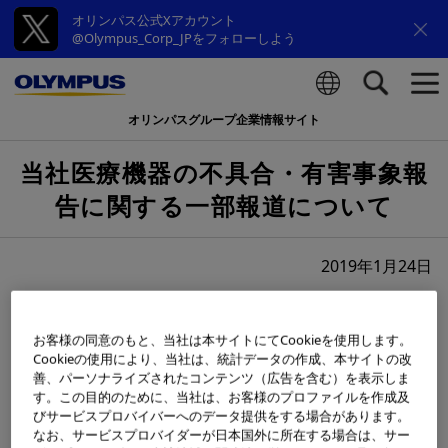
オリンパス公式Xアカウント
@Olympus_Corp_JPをフォローしよう
オリンパスグループ企業情報サイト
検索
当社医療機器の不具合・有害事象報
告に関する一部報道について
2019年1月24日
一部報道機関で報道されております掲題の件に関し、以下
のとおりお知らせいたします。
お客様の同意のもと、当社は本サイトにてCookieを使用します。
Cookieの使用により、当社は、統計データの作成、本サイトの改
善、パーソナライズされたコンテンツ（広告を含む）を表示しま
オリンパスメディカルシステムズ株式会社（以下OMSC）
す。この目的のために、当社は、お客様のプロファイルを作成及
が日本国外で販売している製品に関し、2010年7月～
びサービスプロバイバーへのデータ提供をする場合があります。
なお、サービスプロバイダーが日本国外に所在する場合は、サー
2017年6月までの間に日本国外で発生した不具合・有害事