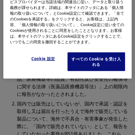
ビスプロバイダーは当該法域の関連法に従い、データと取り扱う
象について、日本の独立行政法人医薬品医療機器総合機構
義務が課せられます。詳細は、本サイトのフッタにある「個人情
（PMDA）に未報告のものがありました。OMSCが本件を
報の取り扱いについて」とCookie設定にて確認できます。「全て
認識し事実関係の確認を進める中、厚生労働省よりご指摘
のCookiesを承認する」をクリックすると、お客様は、上記内
容、「個人情報の取り扱いについて」、Cookie設定に従い全ての
をいただき明らかになったものです。未報告案件の詳細は
Cookiesが使用されることに同意をしたこととなります。お客様
以下のとおりです。
は、本サイトのフッタにあるCookie設定をクリックすることで、
いつでもこの同意を撤回することができます。
過去に国内で販売していたが、海外で不具合が発生
した際に国内ではすでに販売していなかったため、
Cookie 設定
すべての Cookie を受け入
「国内で販売されていない」として報告をしていな
れる
かった案件が2件ありました。この2件は、「医薬
品、医療機器等の品質、有効性及び安全性の確保等
に関する法律（医薬品医療機器等法）」上の期限内
に報告がなかったとされました。
国内では販売はしていないが、国内で承認・認証を
取得し又は届出を行ったうえで海外で販売している
製品について、海外で不具合・有害事象が発生した
際に、「国内で販売されていない」として、報告を
していなかった案件が851件ありました。これら