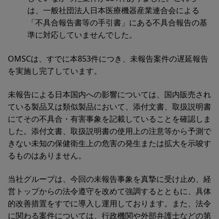
は、一般社団法人日本医療機器産業連合会による
「不具合報告書等の手引書」にある不具合報告の基
準に対応していませんでした。
OMSCは、すでに本853件につき、未報告案件の遅延報告
を実施し完了しています。
未報告による日本国内への影響については、国内販売され
ている製品又は類似製品において、添付文書、取扱説明書
にてその不具合・有害事象を記載していることを確認しま
した。添付文書、取扱説明書の使用上の注意等から予測で
きない未知の保健衛生上の危害の発生または拡大を示唆す
るものはありません。
当社グループは、今回の未報告事象を真摯に受け止め、経
営トップからの法令遵守を改めて強調するとともに、具体
的改善措置をすでに導入し運用しております。また、法令
に関わる案件については、行政機関や外部弁護士などの第