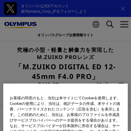
オリンパス公式Xアカウント
@Olympus_Corp_JPをフォローしよう
オリンパスグループ企業情報サイト
検索
究極の小型・軽量と解像力を実現した
M.ZUIKO PROレンズ
「M.ZUIKO DIGITAL ED 12-
45mm F4.0 PRO」
（35mm判換算24-90mm相当）発
売日決定のお知らせ
お客様の同意のもと、当社は本サイトにてCookieを使用します。
Cookieの使用により、当社は、統計データの作成、本サイトの改
善、パーソナライズされたコンテンツ（広告を含む）を表示しま
2020年3月12日
す。この目的のために、当社は、お客様のプロファイルを作成及
びサービスプロバイバーへのデータ提供をする場合があります。
なお、サービスプロバイダーが日本国外に所在する場合は、サー