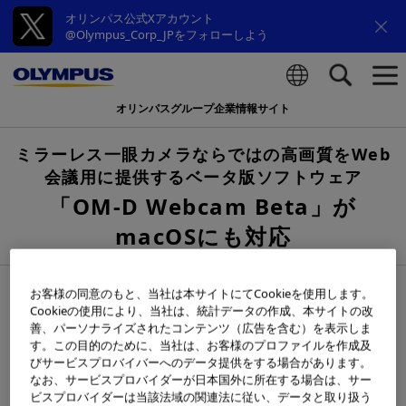
オリンパス公式Xアカウント
@Olympus_Corp_JPをフォローしよう
オリンパスグループ企業情報サイト
検索
ミラーレス一眼カメラならではの高画質をWeb
会議用に提供するベータ版ソフトウェア
「OM-D Webcam Beta」が
macOSにも対応
2020年8月26日
お客様の同意のもと、当社は本サイトにてCookieを使用します。
Cookieの使用により、当社は、統計データの作成、本サイトの改
善、パーソナライズされたコンテンツ（広告を含む）を表示しま
オリンパス株式会社は、ユーザーの皆さまからのご要望に
す。この目的のために、当社は、お客様のプロファイルを作成及
お応えし、2020年7月2日（木）に公開したベータ版パソ
びサービスプロバイバーへのデータ提供をする場合があります。
コン用ソフトウェア「OM-D Webcam Beta」のmacOS
なお、サービスプロバイダーが日本国外に所在する場合は、サー
ビスプロバイダーは当該法域の関連法に従い、データと取り扱う
版を2020年8月26日（水）より無償提供します。「OM-D