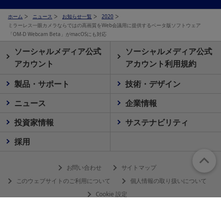
ホーム
ニュース
お知らせ一覧
2020
ミラーレス一眼カメラならではの高画質をWeb会議用に提供するベータ版ソフトウェア
「OM-D Webcam Beta」がmacOSにも対応
ソーシャルメディア公式
ソーシャルメディア公式
アカウント
アカウント利用規約
製品・サポート
技術・デザイン
ニュース
企業情報
投資家情報
サステナビリティ
採用
お問い合わせ
サイトマップ
このウェブサイトのご利用について
個人情報の取り扱いについて
Cookie 設定
© 2026 Olympus Corporation