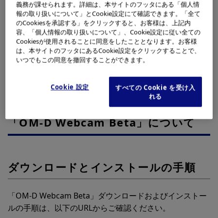
義務が課せられます。詳細は、本サイトのフッタにある「個人情
Webcam Beta」は急速に拡大しているWeb会議の需要に
報の取り扱いについて」とCookie設定にて確認できます。「全て
応えた、当社のミラーレス一眼カメラをWeb会議用カメ
のCookiesを承認する」をクリックすると、お客様は、上記内
容、「個人情報の取り扱いについて」、Cookie設定に従い全ての
ラとして利用できるベータ版パソコン用ソフトウェアで
Cookiesが使用されることに同意をしたこととなります。お客様
す。お手持ちのパソコンに「OM-D Webcam Beta」をイ
は、本サイトのフッタにあるCookie設定をクリックすることで、
ンストールし、対象のデジタルカメラとUSBケーブルを接
いつでもこの同意を撤回することができます。
続することで、ミラーレス一眼カメラならではの高画質な
映像を手軽にWeb会議でご利用いただけます。
Cookie 設定
すべての Cookie を受け入
れる
「OM-D Webcam Beta」について
ダウンロードとインストールの手順
「OM-D Webcam Beta」ダウンロードおよびインストー
ルの手順は、以下のURLからご確認ください。