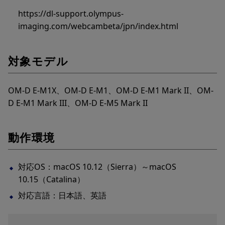
https://dl-support.olympus-
imaging.com/webcambeta/jpn/index.html
対象モデル
OM-D E-M1X、OM-D E-M1、OM-D E-M1 Mark II、OM-
D E-M1 Mark III、OM-D E-M5 Mark II
動作環境
対応OS：macOS 10.12（Sierra）～macOS
10.15（Catalina）
対応言語：日本語、英語