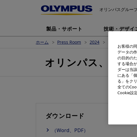
オリンパスグルー
製品・サポート
技術・デザイ
ホーム
Press Room
2024
オリンパス、ス
お客様の同
データの
の目的の
オリンパス、スポー
する場合
ダーは当
にある「個
る」をクリ
全てのCo
Cooki
ダウンロード
（Word、PDF）