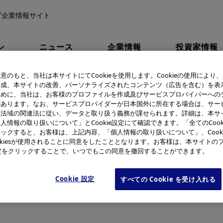
プ企業情報サイト
ン
ニュース
企業情報
投資家情報
ポーツ庁「スポーツエールカンパニー2024」に認定
意のもと、当社は本サイトにてCookieを使用します。Cookieの使用により
作成、本サイトの改善、パーソナライズされたコンテンツ（広告を含む）を表
ために、当社は、お客様のプロファイルを作成及びサービスプロバイバーへの
ツ庁「スポーツエールカンパ
があります。なお、サービスプロバイダーが日本国外に所在する場合は、サー
該法域の関連法に従い、データと取り扱う義務が課せられます。詳細は、本サ
人情報の取り扱いについて」とCookie設定にて確認できます。「全てのCook
ックすると、お客様は、上記内容、「個人情報の取り扱いについて」、Cook
okiesが使用されることに同意をしたこととなります。お客様は、本サイトの
e設定をクリックすることで、いつでもこの同意を撤回することができます。
Cookie 設定
すべての Cookie を受け入れる