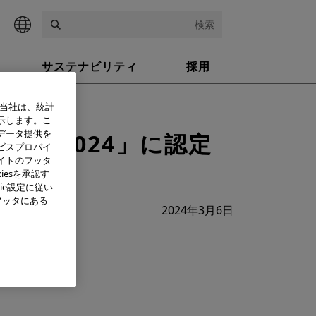
検索
サステナビリティ
採用
、当社は、統計
示します。こ
データ提供を
ニー2024」に認定
ビスプロバイ
イトのフッタ
iesを承認す
ie設定に従い
フッタにある
2024年3月6日