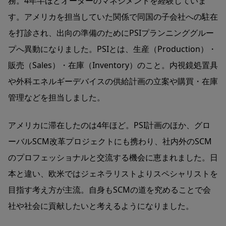
務。4年半ほどオーダーのマネジメントを経験していま
す。アメリカを担当していた関係で同国の子会社への駐在
を打診され、出向の準備のためにPSIプランニンググルー
プへ異動になりました。PSIとは、生産（Production）・
販売（Sales）・在庫（Inventory）のこと。内視鏡処置具
や外科エネルギーデバイスの供給計画の立案や購買・在庫
管理などを担当しました。
アメリカに滞在したのは4年ほど。PSI計画のほか、グロ
ーバルSCM改革プロジェクトにも携わり、社内外のSCM
のプロフェッショナルと交流する機会に恵まれました。日
本と違い、欧米ではジェネラリストよりスペシャリストを
目指す考え方が主流。自身もSCMの道を究めることで会
社や社会に貢献したいと考えるようになりました。