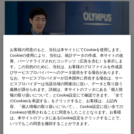
お客様の同意のもと、当社は本サイトにてCookieを使用します。
Cookieの使用により、当社は、統計データの作成、本サイトの改
善、パーソナライズされたコンテンツ（広告を含む）を表示しま
す。この目的のために、当社は、お客様のプロファイルを作成及
びサービスプロバイバーへのデータ提供をする場合があります。
なお、サービスプロバイダーが日本国外に所在する場合は、サー
ビスプロバイダーは当該法域の関連法に従い、データと取り扱う
義務が課せられます。詳細は、本サイトのフッタにある「個人情
SCM部門のリージョナルプランニングという部署に所属
報の取り扱いについて」とCookie設定にて確認できます。「全て
し、グローバル需要にタイムリーに応えるための供給計画
のCookiesを承認する」をクリックすると、お客様は、上記内
容、「個人情報の取り扱いについて」、Cookie設定に従い全ての
を策定しています。主に扱っているのは、日本国内やベト
Cookiesが使用されることに同意をしたこととなります。お客様
は、本サイトのフッタにあるCookie設定をクリックすることで、
ナムで製造している内視鏡処置具や外科エネルギーデバイ
いつでもこの同意を撤回することができます。
ス。各子会社から需要予測を集め、工場と生産計画調整を