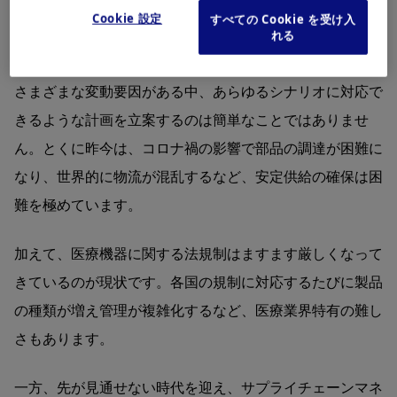
行って適切な在庫量を維持し、安定供給することがミッシ
Cookie 設定
すべての Cookie を受け入
れる
ョンです。
さまざまな変動要因がある中、あらゆるシナリオに対応で
きるような計画を立案するのは簡単なことではありませ
ん。とくに昨今は、コロナ禍の影響で部品の調達が困難に
なり、世界的に物流が混乱するなど、安定供給の確保は困
難を極めています。
加えて、医療機器に関する法規制はますます厳しくなって
きているのが現状です。各国の規制に対応するたびに製品
の種類が増え管理が複雑化するなど、医療業界特有の難し
さもあります。
一方、先が見通せない時代を迎え、サプライチェーンマネ