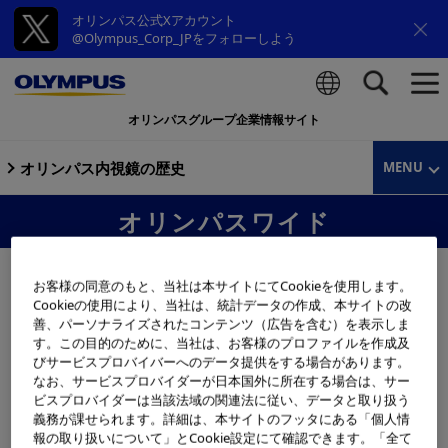
オリンパス公式Xアカウント
@Olympus_Corp_JPをフォローしよう
オリンパスグループ企業情報サイト
検索
オリンパス内視鏡の歴史
MENU
オリンパスワイド
お客様の同意のもと、当社は本サイトにてCookieを使用します。
Cookieの使用により、当社は、統計データの作成、本サイトの改
善、パーソナライズされたコンテンツ（広告を含む）を表示しま
す。この目的のために、当社は、お客様のプロファイルを作成及
びサービスプロバイバーへのデータ提供をする場合があります。
なお、サービスプロバイダーが日本国外に所在する場合は、サー
ビスプロバイダーは当該法域の関連法に従い、データと取り扱う
義務が課せられます。詳細は、本サイトのフッタにある「個人情
報の取り扱いについて」とCookie設定にて確認できます。「全て