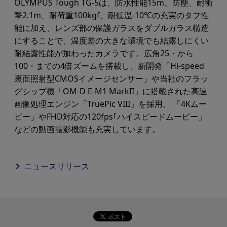
OLYMPUS Tough TG-5は、防水性能15m、防塵、耐衝
撃2.1m、耐荷重100kgf、耐低温-10℃の充実のタフ性
能に加え、レンズ部の保護ガラスをダブルガラス構造
にすることで、温度差の大きな環境でも結露しにくい
耐結露性能が加わったカメラです。広角25・から
100・までの4倍ズームを搭載し、新開発「Hi-speed
裏面照射型CMOSイメージセンサー」や当社のフラッ
グシップ機「OM-D E-M1 MarkII」に搭載された高速
画像処理エンジン「TruePic VIII」を採用。 「4Kムー
ビー」やFHD対応の120fps｢ハイスピードムービー」
などの動画撮影機能も充実しています。
ニュースリリース