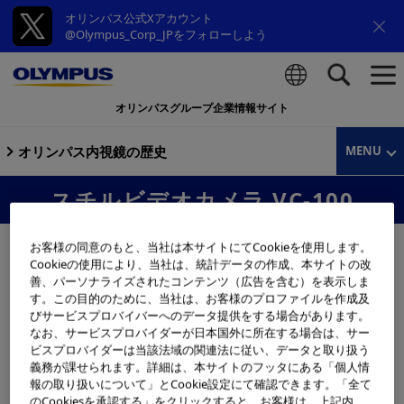
オリンパス公式Xアカウント
@Olympus_Corp_JPをフォローしよう
オリンパスグループ企業情報サイト
検索
オリンパス内視鏡の歴史
MENU
スチルビデオカメラ VC-100
お客様の同意のもと、当社は本サイトにてCookieを使用します。
Cookieの使用により、当社は、統計データの作成、本サイトの改
善、パーソナライズされたコンテンツ（広告を含む）を表示しま
す。この目的のために、当社は、お客様のプロファイルを作成及
びサービスプロバイバーへのデータ提供をする場合があります。
なお、サービスプロバイダーが日本国外に所在する場合は、サー
ビスプロバイダーは当該法域の関連法に従い、データと取り扱う
義務が課せられます。詳細は、本サイトのフッタにある「個人情
報の取り扱いについて」とCookie設定にて確認できます。「全て
のCookiesを承認する」をクリックすると、お客様は、上記内