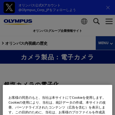
オリンパス公式Xアカウント
@Olympus_Corp_JPをフォローしよう
オリンパスグループ企業情報サイト
検索
オリンパス内視鏡の歴史
MENU
カメラ製品：電子カメラ
銀塩カメラの電子化
お客様の同意のもと、当社は本サイトにてCookieを使用します。
銀塩カメラの電子化を予見していたオリンパスは、早い時
Cookieの使用により、当社は、統計データの作成、本サイトの改
善、パーソナライズされたコンテンツ（広告を含む）を表示しま
期からカメラの電子化の研究を重ねていました。1991年
す。この目的のために、当社は、お客様のプロファイルを作成及