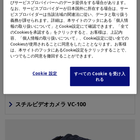
には、アナログ式のスチルビデオカメラを発売。翌々年に
びサービスプロバイバーへのデータ提供をする場合があります。
は、デジタルスチルカメラを発売しました。
なお、サービスプロバイダーが日本国外に所在する場合は、サー
ビスプロバイダーは当該法域の関連法に従い、データと取り扱う
義務が課せられます。詳細は、本サイトのフッタにある「個人情
報の取り扱いについて」とCookie設定にて確認できます。「全て
のCookiesを承認する」をクリックすると、お客様は、上記内
容、「個人情報の取り扱いについて」、Cookie設定に従い全ての
Cookiesが使用されることに同意をしたこととなります。お客様
は、本サイトのフッタにあるCookie設定をクリックすることで、
いつでもこの同意を撤回することができます。
Cookie 設定
すべての Cookie を受け入
れる
スチルビデオカメラ VC-100