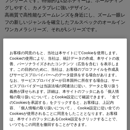
フシリーズです。特徴的なL型ボディーは、ホールディン
グしやすく、カメラブレに強いデザイン。
高画質で高性能なズームレンズを身近にし、ズーム一眼レ
フの新しいジャンルを確立したフルスペックのオールイン
ワンカメラシリーズ、それがLシリーズです。
お客様の同意のもと、当社は本サイトにてCookieを使用します。
Cookieの使用により、当社は、統計データの作成、本サイトの改
善、パーソナライズされたコンテンツ（広告を含む）を表示しま
す。この目的のために、当社は、お客様のプロファイルを作成及
びサービスプロバイバーへのデータ提供をする場合があります。
なお、サービスプロバイダーが日本国外に所在する場合は、サー
ビスプロバイダーは当該法域の関連法に従い、データと取り扱う
義務が課せられます。詳細は、本サイトのフッタにある「個人情
報の取り扱いについて」とCookie設定にて確認できます。「全て
のCookiesを承認する」をクリックすると、お客様は、上記内
容、「個人情報の取り扱いについて」、Cookie設定に従い全ての
Cookiesが使用されることに同意をしたこととなります。お客様
L-1
は、本サイトのフッタにあるCookie設定をクリックすることで、
いつでもこの同意を撤回することができます。