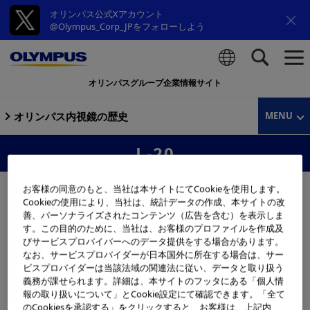
オリンパス公式Xアカウント
@Olympus_Corp_JPをフォローしよう
オリンパスグループ企業情報サイト
検索
オリンパス内視鏡の歴史
MENU
L-20
お客様の同意のもと、当社は本サイトにてCookieを使用します。
Cookieの使用により、当社は、統計データの作成、本サイトの改
善、パーソナライズされたコンテンツ（広告を含む）を表示しま
す。この目的のために、当社は、お客様のプロファイルを作成及
びサービスプロバイバーへのデータ提供をする場合があります。
なお、サービスプロバイダーが日本国外に所在する場合は、サー
ビスプロバイダーは当該法域の関連法に従い、データと取り扱う
義務が課せられます。詳細は、本サイトのフッタにある「個人情
報の取り扱いについて」とCookie設定にて確認できます。「全て
のCookiesを承認する」をクリックすると、お客様は、上記内