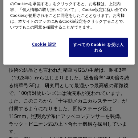
のCookiesを承認する」をクリックすると、お客様は、上記内
容、「個人情報の取り扱いについて」、Cookie設定に従い全ての
Cookiesが使用されることに同意をしたこととなります。お客様
は、本サイトのフッタにあるCookie設定をクリックすることで、
いつでもこの同意を撤回することができます。
Cookie 設定
すべての Cookie を受け入
れる
技術の結晶とも言われた精華号GEの生産は、昭和3年
（1928年）からはじまりました。総合倍率1400倍を誇
る精華号GEは、研究用として最適かつ最高級の顕微鏡
で、100倍対物レンズには油浸系が使われています。
また、このころから「十字動メカニカルステージ」が
付属するようになりました。回転ステージ径は
115mm。照明光学系にアッベコンデンサーを装備。
ラック・ピニオン式の上下合わせ機構を採用していま
す。