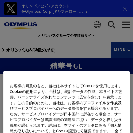
オリンパス公式Xアカウント
@Olympus_Corp_JPをフォローしよう
オリンパスグループ企業情報サイト
検索
オリンパス内視鏡の歴史
MENU
精華号GE
お客様の同意のもと、当社は本サイトにてCookieを使用します。
Cookieの使用により、当社は、統計データの作成、本サイトの改
善、パーソナライズされたコンテンツ（広告を含む）を表示しま
す。この目的のために、当社は、お客様のプロファイルを作成及
びサービスプロバイバーへのデータ提供をする場合があります。
なお、サービスプロバイダーが日本国外に所在する場合は、サー
ビスプロバイダーは当該法域の関連法に従い、データと取り扱う
義務が課せられます。詳細は、本サイトのフッタにある「個人情
報の取り扱いについて」とCookie設定にて確認できます。「全て