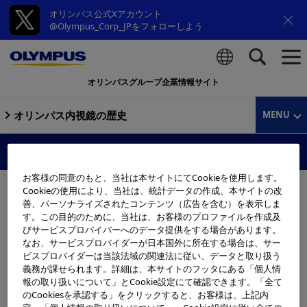
オリンパス公式Xアカウント
@Olympus_Corp_JPをフォローしよう
オリンパスグループ企業情報サイト
検索
オリンパス内視鏡の歴史
MENU
供覧顕微鏡
お客様の同意のもと、当社は本サイトにてCookieを使用します。
Cookieの使用により、当社は、統計データの作成、本サイトの改
善、パーソナライズされたコンテンツ（広告を含む）を表示しま
す。この目的のために、当社は、お客様のプロファイルを作成及
びサービスプロバイバーへのデータ提供をする場合があります。
なお、サービスプロバイダーが日本国外に所在する場合は、サー
ビスプロバイダーは当該法域の関連法に従い、データと取り扱う
義務が課せられます。詳細は、本サイトのフッタにある「個人情
報の取り扱いについて」とCookie設定にて確認できます。「全て
のCookiesを承認する」をクリックすると、お客様は、上記内