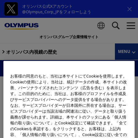
オリンパス公式Xアカウント
@Olympus_Corp_JPをフォローしよう
オリンパスグループ企業情報サイト
検索
オリンパス内視鏡の歴史
MENU
携帯顕微鏡KA
お客様の同意のもと、当社は本サイトにてCookieを使用します。
Cookieの使用により、当社は、統計データの作成、本サイトの改
善、パーソナライズされたコンテンツ（広告を含む）を表示しま
す。この目的のために、当社は、お客様のプロファイルを作成及
びサービスプロバイバーへのデータ提供をする場合があります。
なお、サービスプロバイダーが日本国外に所在する場合は、サー
ビスプロバイダーは当該法域の関連法に従い、データと取り扱う
義務が課せられます。詳細は、本サイトのフッタにある「個人情
報の取り扱いについて」とCookie設定にて確認できます。「全て
のCookiesを承認する」をクリックすると、お客様は、上記内
容、「個人情報の取り扱いについて」、Cookie設定に従い全ての