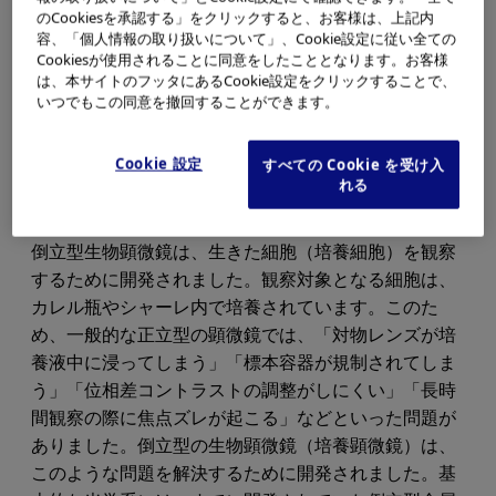
のCookiesを承認する」をクリックすると、お客様は、上記内
容、「個人情報の取り扱いについて」、Cookie設定に従い全ての
Cookiesが使用されることに同意をしたこととなります。お客様
は、本サイトのフッタにあるCookie設定をクリックすることで、
いつでもこの同意を撤回することができます。
Cookie 設定
すべての Cookie を受け入
れる
倒立型生物顕微鏡は、生きた細胞（培養細胞）を観察
するために開発されました。観察対象となる細胞は、
カレル瓶やシャーレ内で培養されています。このた
め、一般的な正立型の顕微鏡では、「対物レンズが培
養液中に浸ってしまう」「標本容器が規制されてしま
う」「位相差コントラストの調整がしにくい」「長時
間観察の際に焦点ズレが起こる」などといった問題が
ありました。倒立型の生物顕微鏡（培養顕微鏡）は、
このような問題を解決するために開発されました。基