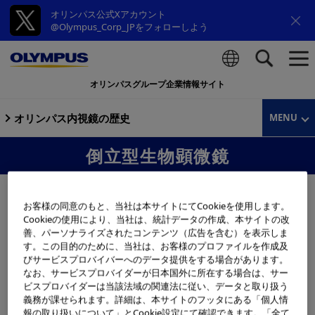
オリンパス公式Xアカウント
@Olympus_Corp_JPをフォローしよう
オリンパスグループ企業情報サイト
検索
オリンパス内視鏡の歴史
MENU
倒立型生物顕微鏡
お客様の同意のもと、当社は本サイトにてCookieを使用します。
Cookieの使用により、当社は、統計データの作成、本サイトの改
善、パーソナライズされたコンテンツ（広告を含む）を表示しま
す。この目的のために、当社は、お客様のプロファイルを作成及
びサービスプロバイバーへのデータ提供をする場合があります。
なお、サービスプロバイダーが日本国外に所在する場合は、サー
ビスプロバイダーは当該法域の関連法に従い、データと取り扱う
義務が課せられます。詳細は、本サイトのフッタにある「個人情
報の取り扱いについて」とCookie設定にて確認できます。「全て