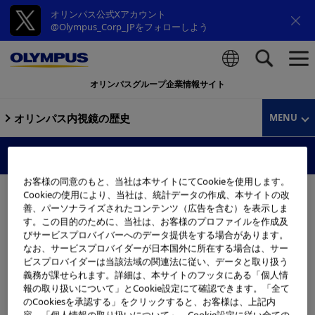
オリンパス公式Xアカウント
@Olympus_Corp_JPをフォローしよう
オリンパスグループ企業情報サイト
検索
オリンパス内視鏡の歴史
MENU
IXシリーズ
お客様の同意のもと、当社は本サイトにてCookieを使用します。
Cookieの使用により、当社は、統計データの作成、本サイトの改
善、パーソナライズされたコンテンツ（広告を含む）を表示しま
す。この目的のために、当社は、お客様のプロファイルを作成及
びサービスプロバイバーへのデータ提供をする場合があります。
なお、サービスプロバイダーが日本国外に所在する場合は、サー
ビスプロバイダーは当該法域の関連法に従い、データと取り扱う
義務が課せられます。詳細は、本サイトのフッタにある「個人情
報の取り扱いについて」とCookie設定にて確認できます。「全て
のCookiesを承認する」をクリックすると、お客様は、上記内
容、「個人情報の取り扱いについて」、Cookie設定に従い全ての