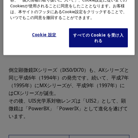
Cookiesが使用されることに同意をしたこととなります。お客様
は、本サイトのフッタにあるCookie設定をクリックすることで、
いつでもこの同意を撤回することができます。
Cookie 設定
すべての Cookie を受け入
れる
倒立顕微鏡IXシリーズ（IX50/IX70）も、AXシリーズと
同じ平成6年（1994年）の発売です。続いて、平成7年
（1995年）にMXシリーズが、平成9年（1997年）に
はCXシリーズが誕生。
その後、UIS光学系対物レンズは「UIS2」として、顕
微鏡は「PowerBX」「PowerIX」として進化を遂げて
います。