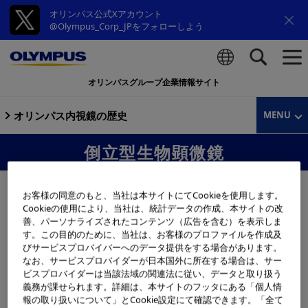
オリンパス公式Xアカウント
@Olympus_Corp_JPをフォローしよう
オリンパスグループ企業情報サイト
検索
オリンパス内視鏡の歴史
MENU
倒立型生物顕微鏡
お客様の同意のもと、当社は本サイトにてCookieを使用します。
Cookieの使用により、当社は、統計データの作成、本サイトの改
善、パーソナライズされたコンテンツ（広告を含む）を表示しま
す。この目的のために、当社は、お客様のプロファイルを作成及
びサービスプロバイバーへのデータ提供をする場合があります。
なお、サービスプロバイダーが日本国外に所在する場合は、サー
ビスプロバイダーは当該法域の関連法に従い、データと取り扱う
義務が課せられます。詳細は、本サイトのフッタにある「個人情
報の取り扱いについて」とCookie設定にて確認できます。「全て