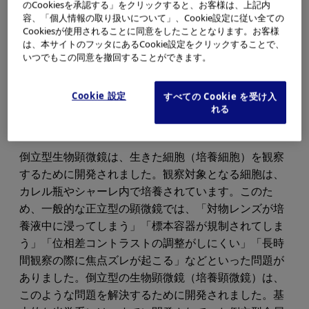
のCookiesを承認する」をクリックすると、お客様は、上記内
容、「個人情報の取り扱いについて」、Cookie設定に従い全ての
Cookiesが使用されることに同意をしたこととなります。お客様
は、本サイトのフッタにあるCookie設定をクリックすることで、
いつでもこの同意を撤回することができます。
Cookie 設定
すべての Cookie を受け入
れる
倒立型生物顕微鏡は、生きた細胞（培養細胞）を観察
するために開発されました。観察対象となる細胞は、
カレル瓶やシャーレ内で培養されています。このた
め、一般的な正立型の顕微鏡では、「対物レンズが培
養液中に浸ってしまう」「標本容器が規制されてしま
う」「位相差コントラストの調整がしにくい」「長時
間観察の際に焦点ズレが起こる」などといった問題が
ありました。倒立型の生物顕微鏡（培養顕微鏡）は、
このような問題を解決するために開発されました。基