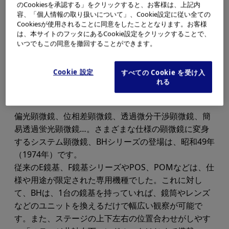
のCookiesを承認する」をクリックすると、お客様は、上記内
容、「個人情報の取り扱いについて」、Cookie設定に従い全ての
Cookiesが使用されることに同意をしたこととなります。お客様
は、本サイトのフッタにあるCookie設定をクリックすることで、
いつでもこの同意を撤回することができます。
Cookie 設定
すべての Cookie を受け入
れる
偏光顕微鏡、位相差顕微鏡、透過微分干渉顕微鏡、簡
易透過蛍光顕微鏡…。さまざまな仕様の顕微鏡に変身
するシステム顕微鏡、BHシリーズの登場は、昭和49年
（1974年）です。
従来のE鏡基、F鏡基シリーズやPOS、POMなどは、仕
様や用途が限定された専用機種でした。これに対し
て、BHは、1台の鏡基を持っていれば、鏡筒やレンズ
などのユニットを換えるだけで幅広い観察が可能で
す。また、ステージの上下左右の位置合わせがしやす