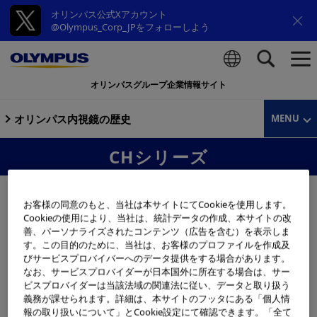
オリンパス公式Xアカウント
@Olympus_Corp_JPをフォローしよう
オリンパスグループ企業情報サイト
検索
オリンパス内視鏡の歴史
MENU
CHシリーズ
お客様の同意のもと、当社は本サイトにてCookieを使用します。
Cookieの使用により、当社は、統計データの作成、本サイトの改
善、パーソナライズされたコンテンツ（広告を含む）を表示しま
す。この目的のために、当社は、お客様のプロファイルを作成及
びサービスプロバイバーへのデータ提供をする場合があります。
なお、サービスプロバイダーが日本国外に所在する場合は、サー
ビスプロバイダーは当該法域の関連法に従い、データと取り扱う
義務が課せられます。詳細は、本サイトのフッタにある「個人情
報の取り扱いについて」とCookie設定にて確認できます。「全て