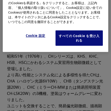
のCookiesを承認する」をクリックすると、お客様は、上記内
容、「個人情報の取り扱いについて」、Cookie設定に従い全ての
Cookiesが使用されることに同意をしたこととなります。お客様
は、本サイトのフッタにあるCookie設定をクリックすることで、
いつでもこの同意を撤回することができます。
Cookie 設定
すべての Cookie を受け入
れる
昭和51年（1976年）、CHシリーズは、KHS、KHC、
HSB、HSCにかわるシステム実習用生物顕微鏡として
登場しました。
より高い性能とシステム化による多様性を得たCHは、
CHA（ハロゲン光源6V10W）、CHB（タングステン光
源20W）、CHC（ミラーCH-MMまたは簡易照明装置
CH-LSK20W）の3機種。塗装はウォームグレーに変わ
りました。
ユニットを交換することで、簡易偏光顕微鏡、描画顕