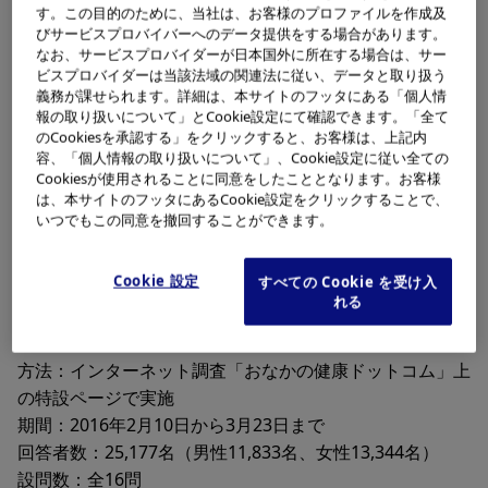
す。この目的のために、当社は、お客様のプロファイルを作成及
内視鏡医学のさらなる発展と普及を願い、（財）内視鏡医
びサービスプロバイバーへのデータ提供をする場合があります。
学研究振興財団が7月14日を「内視鏡の日」と制定しまし
なお、サービスプロバイダーが日本国外に所在する場合は、サー
た。7と14で「内視（ないし）」と読む語呂合わせから日
ビスプロバイダーは当該法域の関連法に従い、データと取り扱う
義務が課せられます。詳細は、本サイトのフッタにある「個人情
付が決定され、2006年7月に日本記念日協会より認定を受
報の取り扱いについて」とCookie設定にて確認できます。「全て
けています。
のCookiesを承認する」をクリックすると、お客様は、上記内
容、「個人情報の取り扱いについて」、Cookie設定に従い全ての
Cookiesが使用されることに同意をしたこととなります。お客様
11年目となる今年は新しい胃がん検診制度に関する質問
は、本サイトのフッタにあるCookie設定をクリックすることで、
や、内視鏡検査のイメージについてお聞きし、その結果に
いつでもこの同意を撤回することができます。
ついて、内視鏡検査の専門医である田坂記念クリニック山
口芳美先生に分析および講評をしていただきました。
Cookie 設定
すべての Cookie を受け入
れる
アンケートの実施概要
対象：全国20歳以上の男女
方法：インターネット調査「おなかの健康ドットコム」上
の特設ページで実施
期間：2016年2月10日から3月23日まで
回答者数：25,177名（男性11,833名、女性13,344名）
設問数：全16問