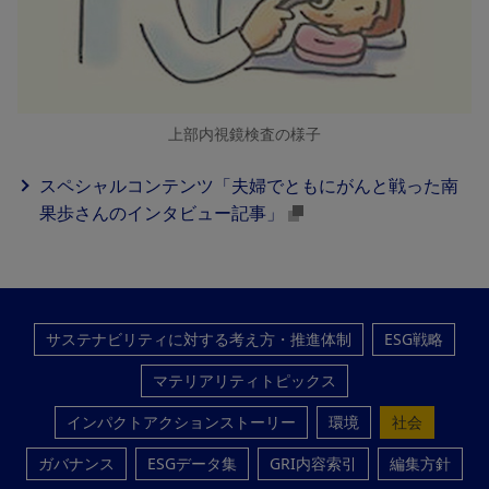
上部内視鏡検査の様子
スペシャルコンテンツ「夫婦でともにがんと戦った南
果歩さんのインタビュー記事」
サステナビリティに対する考え方・推進体制
ESG戦略
マテリアリティトピックス
インパクトアクションストーリー
環境
社会
ガバナンス
ESGデータ集
GRI内容索引
編集方針