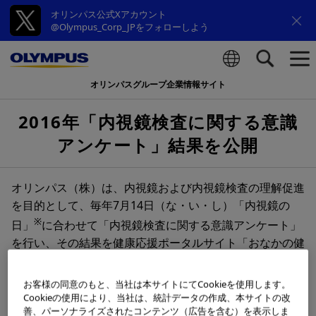
オリンパス公式Xアカウント
@Olympus_Corp_JPをフォローしよう
オリンパスグループ企業情報サイト
検索
2016年「内視鏡検査に関する意識
アンケート」結果を公開
オリンパス（株）は、内視鏡および内視鏡検査の理解促進
を目的として、毎年7月14日（な・い・し）「内視鏡の
※
日」
に合わせて「内視鏡検査に関する意識アンケート」
を行い、その結果を健康応援ポータルサイト「おなかの健
康ドットコム 新規タブで開きます」にて公開していま
す。
お客様の同意のもと、当社は本サイトにてCookieを使用します。
Cookieの使用により、当社は、統計データの作成、本サイトの改
※ 内視鏡の日とは
善、パーソナライズされたコンテンツ（広告を含む）を表示しま