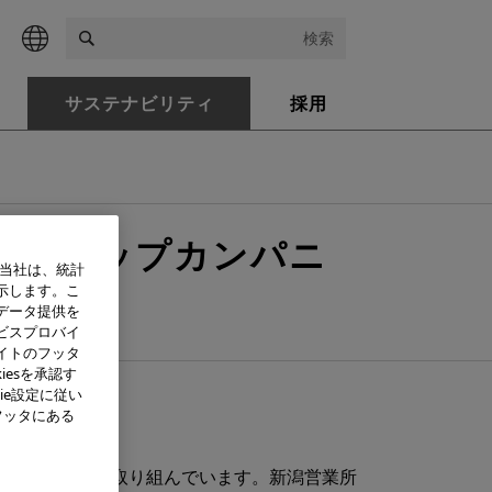
検索
サステナビリティ
採用
R！トップカンパニ
、当社は、統計
示します。こ
データ提供を
ビスプロバイ
イトのフッタ
iesを承認す
ie設定に従い
た。
フッタにある
動に全員参加で取り組んでいます。新潟営業所