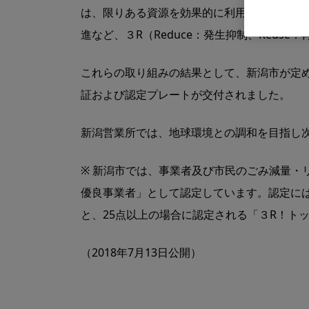
は、限りある資源を効果的に利用し環境負荷
進など、３R（Reduce：発生抑制、Reuse
これらの取り組みの結果として、新潟市が定め
証および認定プレートが交付されました。
新潟営業所では、地球環境との調和を目指し
※ 新潟市では、事業者及び市民のごみ減量・
優良事業者」として認定しています。認定には
と、25点以上の場合に認定される「３R！ト
（2018年7月13日公開）