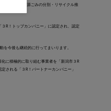
ルの再利用、資源ごみの分別・リサイクル推
「３R！トップカンパニー」に認定され、認定
活動を今後も継続的に行ってまいります。
源化に積極的に取り組む事業者を「新潟市３R
認定される「３R！パートナーカンパニー」