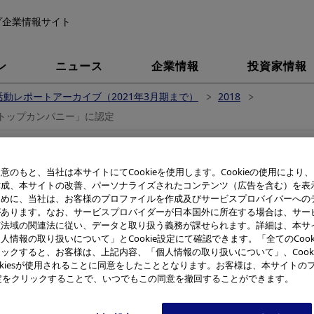
プ企業情報サイト
ン
ニュース
企業情報
投資家情報
動レポートアーカイブ（2021年3月期まで）
2018
トップカンパニー」に認定
市の定める３R優良事業者「３
意のもと、当社は本サイトにてCookieを使用します。Cookieの使用により
作成、本サイトの改善、パーソナライズされたコンテンツ（広告を含む）を表
ー」に認定
ために、当社は、お客様のプロファイルを作成及びサービスプロバイバーへの
があります。なお、サービスプロバイダーが日本国外に所在する場合は、サー
該法域の関連法に従い、データと取り扱う義務が課せられます。詳細は、本サ
人情報の取り扱いについて」とCookie設定にて確認できます。「全てのCook
ックすると、お客様は、上記内容、「個人情報の取り扱いについて」、Cook
※
所は新潟市が定める「３R！トップカンパニー」
に認定されまし
okiesが使用されることに同意をしたこととなります。お客様は、本サイトの
e設定をクリックすることで、いつでもこの同意を撤回することができます。
りが環境活動に対する理解を深め、地域特性を考慮した環境活