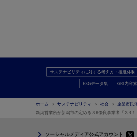
サステナビリティに対する考え方・推進体制
ESGデータ集
GRI内容
ホーム
サステナビリティ
社会
企業市民活
新潟営業所が新潟市の定める３R優良事業者「３R！
ソーシャルメディア公式アカウント