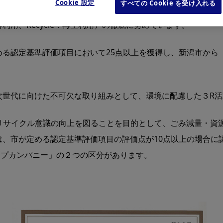
Cookie 設定
すべての Cookie を受け入れる
を抑える取り組みとして、OA用紙資料量の削減や封筒・段ボー
：再利用、Recycle：再生利用）の徹底に努めています。
る認定基準評価項目において25点以上を獲得し、新潟市から
次世代に向けた不可欠な取り組みとして、環境に配慮した３R
リサイクル意識の向上を図ることを目的として、ごみ減量・資
、市が定める認定基準評価項目の評価点が10点以上の場合に
ップカンパニー」の２つの区分があります。