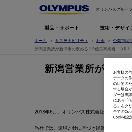
オリンパスグルー
製品・サポート
技術・デザイ
ホーム
サステナビリティ
社会
企業市民活
新潟営業所が新潟市の定める３R優良事業者「３R！
新潟営業所が新潟
お客様の同
データの
の目的の
する場合
ダーは当
にある「個
る」をクリ
2018年6月、オリンパス株式会社新潟営業
全てのCo
Cooki
当社では、環境方針に基づき従業員一人ひと