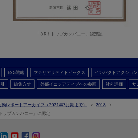
「３R！トップカンパニー」認定証
ESG戦略
マテリアリティトピックス
インパクトアクション
索引
編集方針
外部イニシアティブへの参画
社外評価
サ
動レポートアーカイブ（2021年3月期まで）
2018
トップカンパニー」に認定