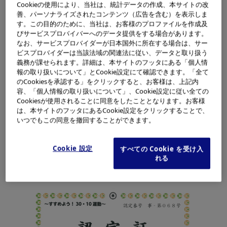
Cookieの使用により、当社は、統計データの作成、本サイトの改
旨に賛同し、営業所内での周知活動や、宴席での3010運
善、パーソナライズされたコンテンツ（広告を含む）を表示しま
す。この目的のために、当社は、お客様のプロファイルを作成及
動の実施、さらに他地域の事業場への活動紹介・取り組み
びサービスプロバイバーへのデータ提供をする場合があります。
の水平展開をしたことが評価され、松本市から推進事業所
なお、サービスプロバイダーが日本国外に所在する場合は、サー
としての認定を受けました。
ビスプロバイダーは当該法域の関連法に従い、データと取り扱う
義務が課せられます。詳細は、本サイトのフッタにある「個人情
報の取り扱いについて」とCookie設定にて確認できます。「全て
※3010運動：環境省などによる、会食や宴会時での食べ
のCookiesを承認する」をクリックすると、お客様は、上記内
残しによる食品ロスを削減するため、乾杯後30分間は席
容、「個人情報の取り扱いについて」、Cookie設定に従い全ての
を立たずに
Cookiesが使用されることに同意をしたこととなります。お客様
は、本サイトのフッタにあるCookie設定をクリックすることで、
料理を楽しむ、お開き前の10分間は自分の席に戻って再
いつでもこの同意を撤回することができます。
度料理を楽しむ、料理は頼み過ぎない、といった取り組み
のこと。
Cookie 設定
すべての Cookie を受け入
れる
（2018年9月27日公開）