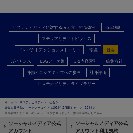
サステナビリティに対する考え方・推進体制
ESG戦略
マテリアリティトピックス
インパクトアクションストーリー
環境
社会
ガバナンス
ESGデータ集
GRI内容索引
編集方針
外部イニシアティブへの参画
社外評価
サステナビリティライブラリー
ホーム
サステナビリティ
社会
企業市民活動レポートアーカイブ（2021年3月期まで）
2018
松本営業所が松本市の定める「残さず食べよう！」推進事業所として認定
ソーシャルメディア公式
ソーシャルメディア公式
アカウント
アカウント利用規約