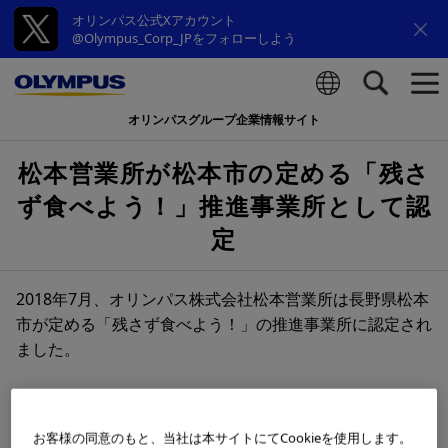
オリンパス公式Xアカウント
@Olympus_Corp_JPをフォローしよう
オリンパスグループ企業情報サイト
検索
松本営業所が松本市の定める「残さ
ず食べよう！」推進事業所として認
定
2018年7月、オリンパス株式会社松本営業所は長野県松本
市が定める「残さず食べよう！」の推進事業所に認定され
ました。
松本市では食品ロスを削減するための取り組みとして、
「残さず食べよう！」3010（さんまるいちまる）運動※
お客様の同意のもと、当社は本サイトにてCookieを使用します。
が展開されています。オリンパスの松本営業所では活動趣