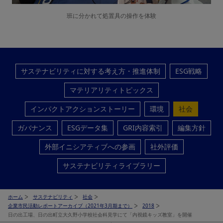
班に分かれて処置具の操作を体験
サステナビリティに対する考え方・推進体制
ESG戦略
マテリアリティトピックス
インパクトアクションストーリー
環境
社会
ガバナンス
ESGデータ集
GRI内容索引
編集方針
外部イニシアティブへの参画
社外評価
サステナビリティライブラリー
ホーム
サステナビリティ
社会
企業市民活動レポートアーカイブ（2021年3月期まで）
2018
日の出工場、日の出町立大久野小学校社会科見学にて「内視鏡キッズ教室」を開催