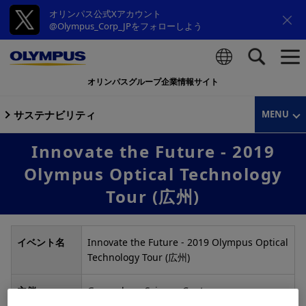
オリンパス公式Xアカウント
@Olympus_Corp_JPをフォローしよう
オリンパスグループ企業情報サイト
検索
サステナビリティ
MENU
Innovate the Future - 2019
Olympus Optical Technology
Tour (広州)
イベント名
Innovate the Future - 2019 Olympus Optical
Technology Tour (広州)
主催
Guangdong Science Center