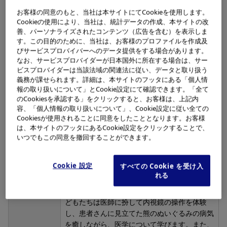
お客様の同意のもと、当社は本サイトにてCookieを使用します。
協賛・協力
Olympus (Beijing) Sales & Service Co., Ltd.
Cookieの使用により、当社は、統計データの作成、本サイトの改
善、パーソナライズされたコンテンツ（広告を含む）を表示しま
開催日
2019年8月3日～4日
す。この目的のために、当社は、お客様のプロファイルを作成及
びサービスプロバイバーへのデータ提供をする場合があります。
なお、サービスプロバイダーが日本国外に所在する場合は、サー
開催場所
広州 / 中国
ビスプロバイダーは当該法域の関連法に従い、データと取り扱う
義務が課せられます。詳細は、本サイトのフッタにある「個人情
参加者
子どもたち255名とその保護者
報の取り扱いについて」とCookie設定にて確認できます。「全て
のCookiesを承認する」をクリックすると、お客様は、上記内
容、「個人情報の取り扱いについて」、Cookie設定に従い全ての
イベント概要
中国のオリンパスでは、2014年より「Olympu
Cookiesが使用されることに同意をしたこととなります。お客様
s Optical Technology Tour」イベントを毎年
は、本サイトのフッタにあるCookie設定をクリックすることで、
開催しています。今年度は、広州のGuangdon
いつでもこの同意を撤回することができます。
g Science Center (広東科学センター)からイベ
ントのツアーが始まりました。 WE ARE DOCT
Cookie 設定
すべての Cookie を受け入
ORSというコーナーでは、オリンパスの内視鏡
れる
製品を操作体験しながら、消化器に関する知識
を得ることができます。このコーナーでは、子
どもたちは医師に扮して内視鏡の操作を体験
し、患者さんに見立てた熊のぬいぐるみの病気
を癒しながら、医学について学びます。また、