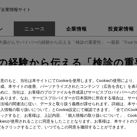
プ企業情報サイト
ン
ニュース
企業情報
投資家情報
大腸がんサバイバーの経験から伝える「検診の重要性」 ―最新「True to
経験から伝える「検診の重要性
to Life」ストーリーを公開
意のもと、当社は本サイトにてCookieを使用します。Cookieの使用により
作成、本サイトの改善、パーソナライズされたコンテンツ（広告を含む）を表
ために、当社は、お客様のプロファイルを作成及びサービスプロバイバーへの
があります。なお、サービスプロバイダーが日本国外に所在する場合は、サー
該法域の関連法に従い、データと取り扱う義務が課せられます。詳細は、本サ
人情報の取り扱いについて」とCookie設定にて確認できます。「全てのCook
ックすると、お客様は、上記内容、「個人情報の取り扱いについて」、Cook
okiesが使用されることに同意をしたこととなります。お客様は、本サイトの
e設定をクリックすることで、いつでもこの同意を撤回することができます。