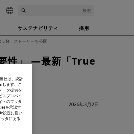
検索
サステナビリティ
採用
 Life」ストーリーを公開
」 ―最新「True
、当社は、統計
示します。こ
データ提供を
ビスプロバイ
イトのフッタ
2026年3月2日
iesを承認す
ie設定に従い
フッタにある