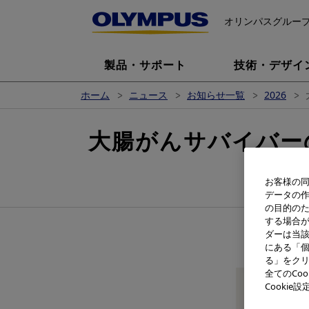
オリンパスグルー
製品・サポート
技術・デザイ
ホーム
ニュース
お知らせ一覧
2026
大腸がんサバイバーの
お客様の同
データの
の目的の
する場合
ダーは当
にある「個
る」をクリ
全てのCo
Cooki