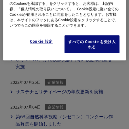
のCookiesを承認する」をクリックすると、お客様は、上記内
容、「個人情報の取り扱いについて」、Cookie設定に従い全ての
2022年10月24日
企業情報
Cookiesが使用されることに同意をしたこととなります。お客様
オリンパスの健康経営の取り組みについて、サ
は、本サイトのフッタにあるCookie設定をクリックすることで、
いつでもこの同意を撤回することができます。
ントリーウエルネス Onlineで紹介されました
Cookie 設定
すべての Cookie を受け入
れる
2022年09月01日
企業情報
オリンパス、がん検診受診に関する意識調査を
実施
2022年07月25日
企業情報
サステナビリティページの年次更新を実施
2022年07月04日
企業情報
第63回自然科学観察（シゼコン）コンクール作
品募集を開始しました