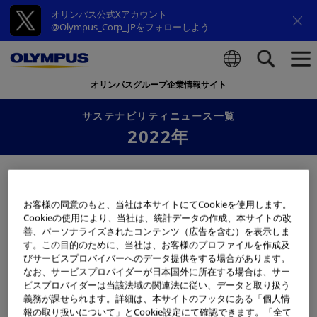
オリンパス公式Xアカウント
@Olympus_Corp_JPをフォローしよう
オリンパスグループ企業情報サイト
検索
サステナビリティニュース一覧
2022年
2022年12月16日
企業情報
お客様の同意のもと、当社は本サイトにてCookieを使用します。
オリンパス、「Dow Jones Sustainability
Cookieの使用により、当社は、統計データの作成、本サイトの改
World Index （DJSI World）」に２年連続で選
善、パーソナライズされたコンテンツ（広告を含む）を表示しま
定
す。この目的のために、当社は、お客様のプロファイルを作成及
びサービスプロバイバーへのデータ提供をする場合があります。
なお、サービスプロバイダーが日本国外に所在する場合は、サー
2022年11月11日
企業情報
ビスプロバイダーは当該法域の関連法に従い、データと取り扱う
義務が課せられます。詳細は、本サイトのフッタにある「個人情
「地域社会への貢献」を公開
報の取り扱いについて」とCookie設定にて確認できます。「全て