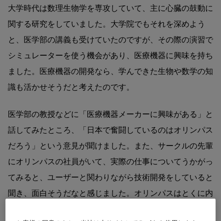
大学時代は数理生物学を専攻していて、主に心臓の鼓動に
関する研究をしていました。大学院でもそれを深めよう
と、医学部の講義も受けていたのですが、その際の演習で
シミュレーターを使う機会があり、医療機器に興味を持ち
ました。医療機器の開発なら、学んできた生物や数学の知
識も活かせそうだと考えたのです。
医学部の教授などに「医療機器メーカーに興味がある」と
話してみたところ、「日本で奮闘しているのはオリンパス
だろう」という意見が聞けました。また、サークルの先輩
にオリンパスの社員がいて、実際の仕事についてうかがっ
てみると、ユーザーと関わりながら技術開発をしていると
聞き、面白そうだなと感じました。オリンパスはとくに内
視鏡分野で強みとシェアを持っていることもあり、多くの