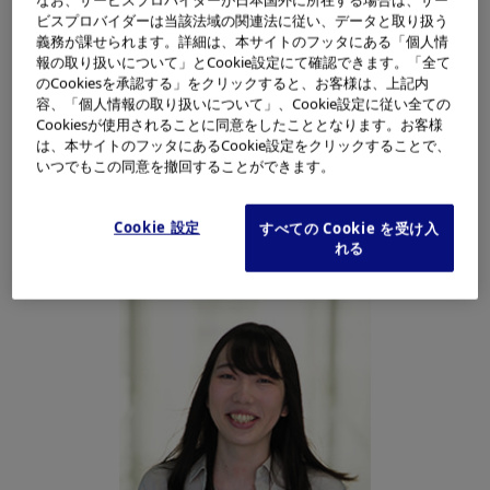
なお、サービスプロバイダーが日本国外に所在する場合は、サー
ビスプロバイダーは当該法域の関連法に従い、データと取り扱う
研究・開発
義務が課せられます。詳細は、本サイトのフッタにある「個人情
報の取り扱いについて」とCookie設定にて確認できます。「全て
最先端のAI機能と画像処理のス
のCookiesを承認する」をクリックすると、お客様は、上記内
容、「個人情報の取り扱いについて」、Cookie設定に従い全ての
キルを駆使し、未来の医療を開
Cookiesが使用されることに同意をしたこととなります。お客様
は、本サイトのフッタにあるCookie設定をクリックすることで、
いつでもこの同意を撤回することができます。
拓
Cookie 設定
すべての Cookie を受け入
ソフトウェアエンジニア
れる