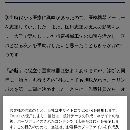
学生時代から医療に興味があったので、医療機器メーカー
を志望していました。また、医師志望の友人の影響もあ
り、大学で専攻していた精密機械工学の知識を活かし、医
師となる友人を手助けしたいと思ったこともきっかけの1
つです。
「診断」に役立つ医療機器は数多くありますが、診断と同
時に「治療」も行える内視鏡にとても興味がわき、オリン
パスを第一志望に決めました。さらに、先輩社員から、オ
リンパスは風通しがいい社風で、若手がどんどん活躍でき
る会社だと教えていただき、入社したいという気持ちがよ
お客様の同意のもと、当社は本サイトにてCookieを使用します。
Cookieの使用により、当社は、統計データの作成、本サイトの改
り強まりました。
善、パーソナライズされたコンテンツ（広告を含む）を表示しま
す。この目的のために、当社は、お客様のプロファイルを作成及