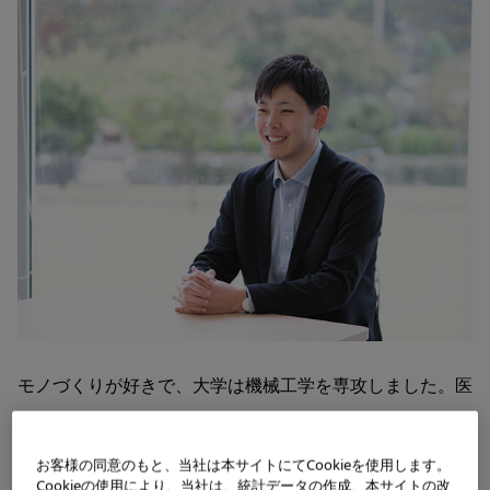
モノづくりが好きで、大学は機械工学を専攻しました。医
療従事者である母の影響から興味を持っていた医療分野
で、新たな価値を生み出す仕事をしたいという気持ちがあ
お客様の同意のもと、当社は本サイトにてCookieを使用します。
Cookieの使用により、当社は、統計データの作成、本サイトの改