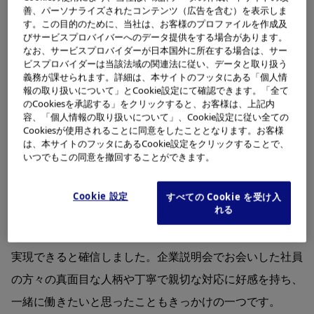
り、モノづくりを通して医療の発展に貢献できる医療機器
善、パーソナライズされたコンテンツ（広告を含む）を表示しま
メーカーを志すようになりました。
す。この目的のために、当社は、お客様のプロファイルを作成及
びサービスプロバイバーへのデータ提供をする場合があります。
なお、サービスプロバイダーが日本国外に所在する場合は、サー
オリンパスに入社を決めたのは、将来性を感じたからで
ビスプロバイダーは当該法域の関連法に従い、データと取り扱う
義務が課せられます。詳細は、本サイトのフッタにある「個人情
す。今後、高齢化や、地方などの医師不足が深刻になって
報の取り扱いについて」とCookie設定にて確認できます。「全て
のCookiesを承認する」をクリックすると、お客様は、上記内
いくといわれています。オリンパスは医療機器メーカーの
容、「個人情報の取り扱いについて」、Cookie設定に従い全ての
中でも、患者さんへの負担を抑える低侵襲医療や早期発見
Cookiesが使用されることに同意をしたこととなります。お客様
は、本サイトのフッタにあるCookie設定をクリックすることで、
などの予防医療に重点を置いた製品を開発しており、社会
いつでもこの同意を撤回することができます。
への貢献度がますます高くなると感じました。
Cookie 設定
すべての Cookie を受け入
れる
また長年、消化器内視鏡で世界トップシェアを誇ってきた
高い技術力とノウハウがあり、この環境でなら私の思いを
実現できると確信しました。企業説明会でお会いした社員
の方々の真面目な人柄や丁寧で親切な対応に好感を持ち、
一緒に働きたいと思ったこともきっかけの一つです。