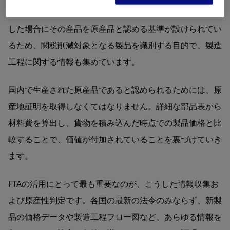
協定では、製造工程で付加された価値が一定の条件を満た
した場合にその産品を原産品と認める基準が設けられてい
るため、関税削減対象となる製品を識別する目的で、製造
工程に関する情報も集めています。
国内で生産された原産品であると認められるためには、原
産地証明を取得しなくてはなりません。詳細な部品表から
材料費を算出し、貨物を積み込んだ時点での製品価格と比
較することで、価値が付加されていることを裏づけていき
ます。
FTAの活用にとって最も重要なのが、こうした情報収集お
よび原産性判定です。各国の最新の法令のみならず、新製
品の価格データや製造工程フロー図など、あらゆる情報を