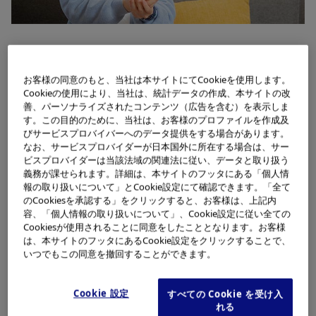
私が所属するSCMトレードコンプライアンスでは、
FTA（Free Trade Agreement）などの経済関係の強化を
お客様の同意のもと、当社は本サイトにてCookieを使用します。
Cookieの使用により、当社は、統計データの作成、本サイトの改
めざし、貿易や投資の自由化・円滑化を進める協定に基づ
善、パーソナライズされたコンテンツ（広告を含む）を表示しま
いて、医療機器にかかる関税を削減する取り組みを行って
す。この目的のために、当社は、お客様のプロファイルを作成及
びサービスプロバイバーへのデータ提供をする場合があります。
います。
なお、サービスプロバイダーが日本国外に所在する場合は、サー
ビスプロバイダーは当該法域の関連法に従い、データと取り扱う
義務が課せられます。詳細は、本サイトのフッタにある「個人情
関税削減によるメリットを享受できるのは輸入側の企業な
報の取り扱いについて」とCookie設定にて確認できます。「全て
のCookiesを承認する」をクリックすると、お客様は、上記内
ので、欧州や韓国などの海外現地法人とのやりとりが中心
容、「個人情報の取り扱いについて」、Cookie設定に従い全ての
です。日本に輸入される製品にも協定は適用されますが、
Cookiesが使用されることに同意をしたこととなります。お客様
は、本サイトのフッタにあるCookie設定をクリックすることで、
そもそも日本では関税がほとんどかかりません。そのた
いつでもこの同意を撤回することができます。
め、日本から各現地法人に向けて輸出される製品を主に取
り扱っています。
Cookie 設定
すべての Cookie を受け入
れる