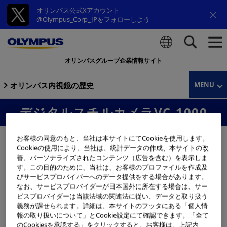
オリンパス公式Xアカウント
@Olympus_Corp_JPをフォローしよう
オリンパスグループ企業情報サイト
検索
オリンパス内視鏡の歴史
MENU
デジタルスチルカメラVC-1000
お客様の同意のもと、当社は本サイトにてCookieを使用します。
Cookieの使用により、当社は、統計データの作成、本サイトの改
善、パーソナライズされたコンテンツ（広告を含む）を表示しま
す。この目的のために、当社は、お客様のプロファイルを作成及
びサービスプロバイバーへのデータ提供をする場合があります。
なお、サービスプロバイダーが日本国外に所在する場合は、サー
ビスプロバイダーは当該法域の関連法に従い、データと取り扱う
義務が課せられます。詳細は、本サイトのフッタにある「個人情
報の取り扱いについて」とCookie設定にて確認できます。「全て
のCookiesを承認する」をクリックすると、お客様は、上記内