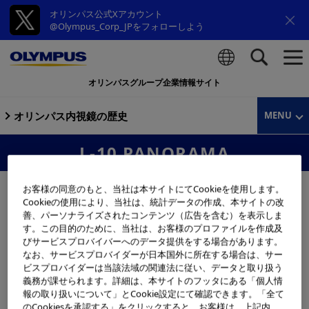
オリンパス公式Xアカウント
@Olympus_Corp_JPをフォローしよう
オリンパスグループ企業情報サイト
検索
オリンパス内視鏡の歴史
MENU
L-10 PANORAMA
お客様の同意のもと、当社は本サイトにてCookieを使用します。
Cookieの使用により、当社は、統計データの作成、本サイトの改
善、パーソナライズされたコンテンツ（広告を含む）を表示しま
す。この目的のために、当社は、お客様のプロファイルを作成及
びサービスプロバイバーへのデータ提供をする場合があります。
なお、サービスプロバイダーが日本国外に所在する場合は、サー
ビスプロバイダーは当該法域の関連法に従い、データと取り扱う
義務が課せられます。詳細は、本サイトのフッタにある「個人情
報の取り扱いについて」とCookie設定にて確認できます。「全て
のCookiesを承認する」をクリックすると、お客様は、上記内