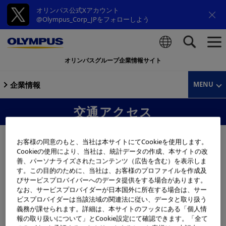
オリンパス公式Xアカウント
@Olympus_Corp_JPをフォローしよう
オリンパスグループ企業情報サイト
検索
企業情報
MENU
交通アクセス
お客様の同意のもと、当社は本サイトにてCookieを使用します。
Cookieの使用により、当社は、統計データの作成、本サイトの改
善、パーソナライズされたコンテンツ（広告を含む）を表示しま
オリンパスマーケティング株式会社 松
す。この目的のために、当社は、お客様のプロファイルを作成及
本支店
びサービスプロバイバーへのデータ提供をする場合があります。
なお、サービスプロバイダーが日本国外に所在する場合は、サー
ビスプロバイダーは当該法域の関連法に従い、データと取り扱う
義務が課せられます。詳細は、本サイトのフッタにある「個人情
報の取り扱いについて」とCookie設定にて確認できます。「全て