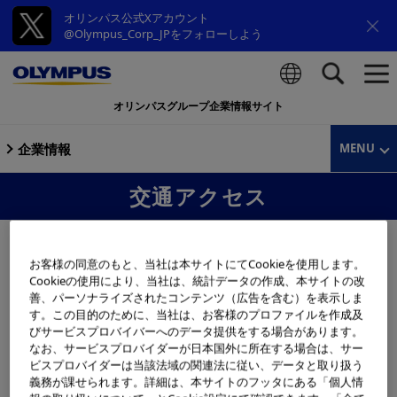
オリンパス公式Xアカウント
@Olympus_Corp_JPをフォローしよう
オリンパスグループ企業情報サイト
検索
企業情報
MENU
交通アクセス
お客様の同意のもと、当社は本サイトにてCookieを使用します。
Cookieの使用により、当社は、統計データの作成、本サイトの改
オリンパスマーケティング株式会社 札
善、パーソナライズされたコンテンツ（広告を含む）を表示しま
す。この目的のために、当社は、お客様のプロファイルを作成及
幌支店
びサービスプロバイバーへのデータ提供をする場合があります。
なお、サービスプロバイダーが日本国外に所在する場合は、サー
ビスプロバイダーは当該法域の関連法に従い、データと取り扱う
義務が課せられます。詳細は、本サイトのフッタにある「個人情