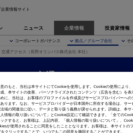
プ企業情報サイト
ン
ニュース
企業情報
投資家情報
内
コーポレートガバナンス
拠点／グループ会社
そ
交通アクセス（長野オリンパス株式会社 本社）
交通アクセス
意のもと、当社は本サイトにてCookieを使用します。Cookieの使用により
作成、本サイトの改善、パーソナライズされたコンテンツ（広告を含む）を表
ために、当社は、お客様のプロファイルを作成及びサービスプロバイバーへの
があります。なお、サービスプロバイダーが日本国外に所在する場合は、サー
該法域の関連法に従い、データと取り扱う義務が課せられます。詳細は、本サ
人情報の取り扱いについて」とCookie設定にて確認できます。「全てのCook
 本社
ックすると、お客様は、上記内容、「個人情報の取り扱いについて」、Cook
okiesが使用されることに同意をしたこととなります。お客様は、本サイトの
e設定をクリックすることで、いつでもこの同意を撤回することができます。