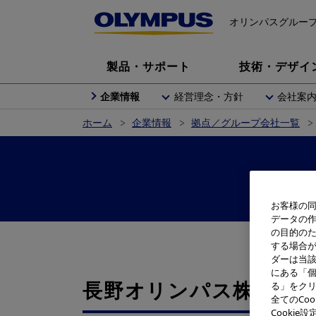
オリンパスグルー
製品・サポート
技術・デザイ
企業情報
経営理念・方針
会社案
ホーム
企業情報
拠点／グループ会社一覧
お客様の同
データの
の目的の
する場合
ダーは当
にある「個
長野オリンパス株式会社
る」をクリ
全てのCo
Cooki