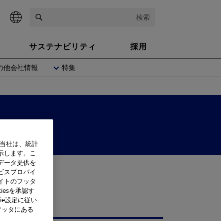
検索
サステナビリティ
採用
の他会社情報
特集
、当社は、統計
示します。こ
データ提供を
ビスプロバイ
イトのフッタ
iesを承認す
ie設定に従い
フッタにある