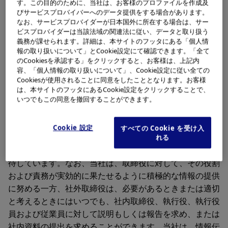
す。この目的のために、当社は、お客様のプロファイルを作成及
取締役会は11名の取締役で構成し、過半数の10名が独立
びサービスプロバイバーへのデータ提供をする場合があります。
なお、サービスプロバイダーが日本国外に所在する場合は、サー
社外取締役です。取締役の任期は1年です。
ビスプロバイダーは当該法域の関連法に従い、データと取り扱う
義務が課せられます。詳細は、本サイトのフッタにある「個人情
当社は、取締役会を3カ月に1回以上、および必要に応じ
報の取り扱いについて」とCookie設定にて確認できます。「全て
のCookiesを承認する」をクリックすると、お客様は、上記内
て随時開催し、経営の基本方針や内部統制システムに係る
容、「個人情報の取り扱いについて」、Cookie設定に従い全ての
事項その他の重要事項を決定するとともに、取締役および
Cookiesが使用されることに同意をしたこととなります。お客様
執行役等の職務の執行を監督しています。取締役会の議長
は、本サイトのフッタにあるCookie設定をクリックすることで、
いつでもこの同意を撤回することができます。
は、独立社外取締役が務めています。
当社は、社外取締役に対し、当社グループの持続的な成長
Cookie 設定
すべての Cookie を受け入
および中長期的な企業価値の向上を図る観点から経営を監
れる
督すること、また自らの知見に基づき助言を行うことを期
待しています。なお、当社は、取締役に対して、その役割
および責務が実効的に果たせるように積極的な情報の提供
に努める一方、社外取締役は、必要があるときまたは適切
と考えるときにはいつでも、社内取締役、執行役、執行役
員および従業員に対して説明もしくは報告を求め、または
社内資料の提出を求めることができます。当社は、情報伝