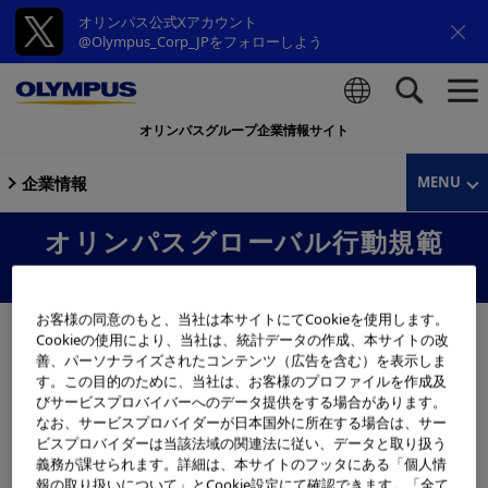
オリンパス公式Xアカウント
@Olympus_Corp_JPをフォローしよう
オリンパスグループ企業情報サイト
検索
企業情報
MENU
オリンパスグローバル行動規範
「重要なのは一人ひとりの行動」
お客様の同意のもと、当社は本サイトにてCookieを使用します。
重要なのは、一人ひとりの行動であり、ビジネスにおい
Cookieの使用により、当社は、統計データの作成、本サイトの改
て、どのような行動をとるかということです。オリンパス
善、パーソナライズされたコンテンツ（広告を含む）を表示しま
す。この目的のために、当社は、お客様のプロファイルを作成及
は、このような行動の積み重ねにより、ステークホルダー
びサービスプロバイバーへのデータ提供をする場合があります。
の皆さまに信頼される企業でありたいと考えています。グ
なお、サービスプロバイダーが日本国外に所在する場合は、サー
ローバル行動規範は、当社が誠実であり続けるためのゆる
ビスプロバイダーは当該法域の関連法に従い、データと取り扱う
義務が課せられます。詳細は、本サイトのフッタにある「個人情
ぎない決意と情熱、そして、卓越した業務水準について記
報の取り扱いについて」とCookie設定にて確認できます。「全て