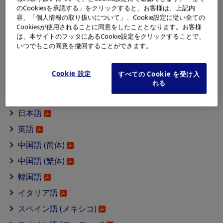
しています。この行動規範はオリンパスの経営理念である
のCookiesを承認する」をクリックすると、お客様は、上記内
「私たちの存在意義」と「私たちのコアバリュー」を実践
容、「個人情報の取り扱いについて」、Cookie設定に従い全ての
Cookiesが使用されることに同意をしたこととなります。お客様
するために作成されました。この行動規範のもと、当社は
は、本サイトのフッタにあるCookie設定をクリックすることで、
各地域の方針や手順に従いながら、倫理的且つ責任ある事
いつでもこの同意を撤回することができます。
業活動を行います。
Cookie 設定
すべての Cookie を受け入
グローバル行動規範
れる
日本語
英語
中国語 (简体)
中国語 (繁体)
韓国語
イタリア語
スペイン語 (メキシコ)