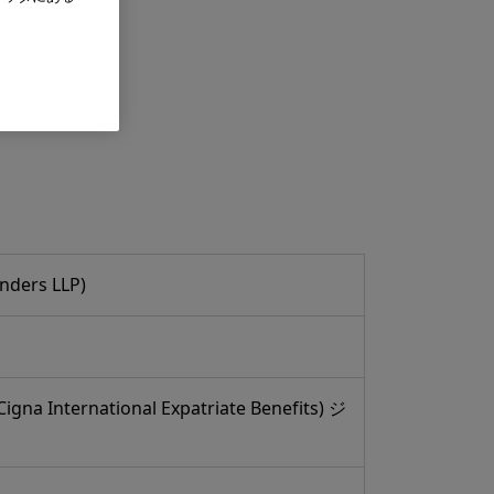
nders LLP)
igna International Expatriate Benefits) ジ