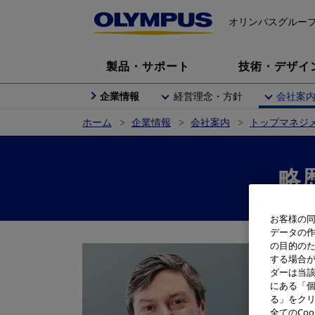
オリンパスグルー
製品・サポート
技術・デザイ
企業情報
経営理念・方針
会社案
ホーム
企業情報
会社案内
トップマネジ
略
お客様の同
データの
の目的の
執行役
する場合
ニー
ダーは当
にある「個
197
る」をクリ
全てのCo