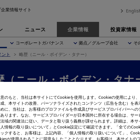
プ企業情報サイト
Englis
ン
ニュース
企業情報
投資家情報
内
コーポレートガバナンス
拠点／グループ会社
そ
メント
略歴（ニール・ボイデン・タナー）
歴（ニール・ボイデン・タナ
意のもと、当社は本サイトにてCookieを使用します。Cookieの使用により
作成、本サイトの改善、パーソナライズされたコンテンツ（広告を含む）を表
ために、当社は、お客様のプロファイルを作成及びサービスプロバイバーへの
 グローバルジェネラルカウンセル（最高法務責任者）
があります。なお、サービスプロバイダーが日本国外に所在する場合は、サー
ル・ボイデン・タナー
(Neil Boyden Tanner)
該法域の関連法に従い、データと取り扱う義務が課せられます。詳細は、本サ
人情報の取り扱いについて」とCookie設定にて確認できます。「全てのCook
1年5月22日生
ックすると、お客様は、上記内容、「個人情報の取り扱いについて」、Cook
okiesが使用されることに同意をしたこととなります。お客様は、本サイトの