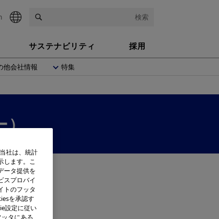
h
検索
サステナビリティ
採用
の他会社情報
特集
ー）
、当社は、統計
示します。こ
データ提供を
ビスプロバイ
イトのフッタ
iesを承認す
ie設定に従い
フッタにある