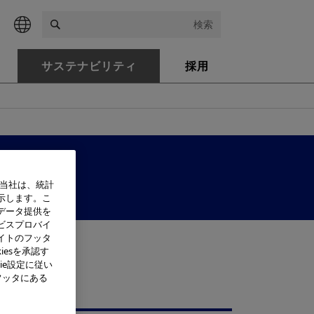
検索
サステナビリティ
採用
回）
、当社は、統計
示します。こ
データ提供を
ビスプロバイ
イトのフッタ
iesを承認す
ie設定に従い
フッタにある