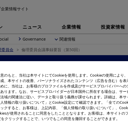
プ企業情報サイト
ン
ニュース
企業情報
投資家情報
ocial
Governance
関連情報
理委員会
倫理委員会議事録要旨（第50回）
理委員会議事録要旨（第50
意のもと、当社は本サイトにてCookieを使用します。Cookieの使用により
作成、本サイトの改善、パーソナライズされたコンテンツ（広告を含む）を表
ために、当社は、お客様のプロファイルを作成及びサービスプロバイバーへの
があります。なお、サービスプロバイダーが日本国外に所在する場合は、サー
該法域の関連法に従い、データと取り扱う義務が課せられます。詳細は、本サ
人情報の取り扱いについて」とCookie設定にて確認できます。「全てのCook
ックすると、お客様は、上記内容、「個人情報の取り扱いについて」、Cook
okiesが使用されることに同意をしたこととなります。お客様は、本サイトの
e設定をクリックすることで、いつでもこの同意を撤回することができます。