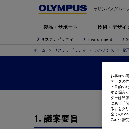
オリンパスグルー
製品・サポート
技術・デザイ
サステナビリティ
Environment
S
ホーム
サステナビリティ
ガバナンス
倫
倫
お客様の同
データの
の目的の
する場合
ダーは当
にある「個
る」をクリ
全てのCo
1. 議案要旨
Cooki