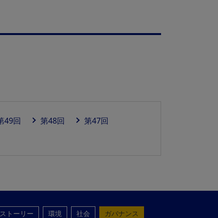
第49回
第48回
第47回
ストーリー
環境
社会
ガバナンス